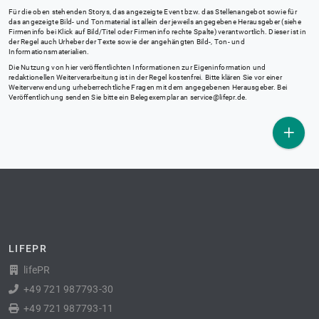
Für die oben stehenden Storys, das angezeigte Event bzw. das Stellenangebot sowie für
das angezeigte Bild- und Tonmaterial ist allein der jeweils angegebene Herausgeber (siehe
Firmeninfo bei Klick auf Bild/Titel oder Firmeninfo rechte Spalte) verantwortlich. Dieser ist in
der Regel auch Urheber der Texte sowie der angehängten Bild-, Ton- und
Informationsmaterialien.
Die Nutzung von hier veröffentlichten Informationen zur Eigeninformation und
redaktionellen Weiterverarbeitung ist in der Regel kostenfrei. Bitte klären Sie vor einer
Weiterverwendung urheberrechtliche Fragen mit dem angegebenen Herausgeber. Bei
Veröffentlichung senden Sie bitte ein Belegexemplar an
service@lifepr.de
.
LIFEPR
lifePR
+49 721 987793-30
+49 721 987793-11