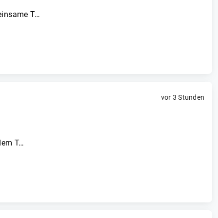
meinsame T…
vor 3 Stunden
 dem T…