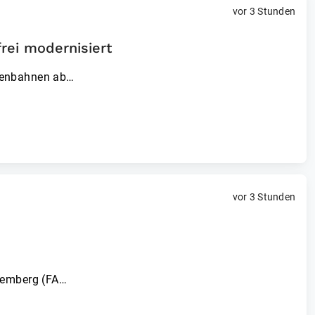
vor 3 Stunden
rei modernisiert
aßenbahnen ab…
vor 3 Stunden
temberg (FA…