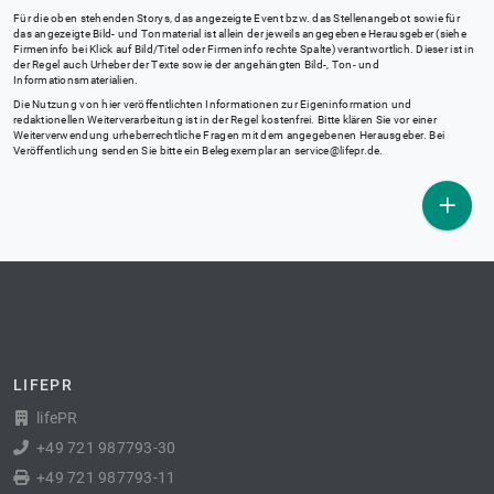
Für die oben stehenden Storys, das angezeigte Event bzw. das Stellenangebot sowie für
das angezeigte Bild- und Tonmaterial ist allein der jeweils angegebene Herausgeber (siehe
Firmeninfo bei Klick auf Bild/Titel oder Firmeninfo rechte Spalte) verantwortlich. Dieser ist in
der Regel auch Urheber der Texte sowie der angehängten Bild-, Ton- und
Informationsmaterialien.
Die Nutzung von hier veröffentlichten Informationen zur Eigeninformation und
redaktionellen Weiterverarbeitung ist in der Regel kostenfrei. Bitte klären Sie vor einer
Weiterverwendung urheberrechtliche Fragen mit dem angegebenen Herausgeber. Bei
Veröffentlichung senden Sie bitte ein Belegexemplar an
service@lifepr.de
.
LIFEPR
lifePR
+49 721 987793-30
+49 721 987793-11