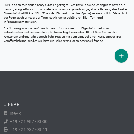
Für die oben stehenden Storys, das angezeigte Event bzw. das Stellenangebot sowie für
das angezeigte Bild- und Tonmaterial ist allein der jeweils angegebene Herausgeber (siehe
Firmeninfo bei Klick auf Bild/Titel oder Firmeninfo rechte Spalte) verantwortlich. Dieser ist in
der Regel auch Urheber der Texte sowie der angehängten Bild-, Ton- und
Informationsmaterialien.
Die Nutzung von hier veröffentlichten Informationen zur Eigeninformation und
redaktionellen Weiterverarbeitung ist in der Regel kostenfrei. Bitte klären Sie vor einer
Weiterverwendung urheberrechtliche Fragen mit dem angegebenen Herausgeber. Bei
Veröffentlichung senden Sie bitte ein Belegexemplar an
service@lifepr.de
.
LIFEPR
lifePR
+49 721 987793-30
+49 721 987793-11