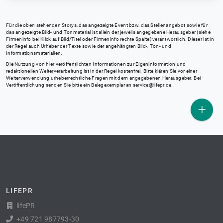
Für die oben stehenden Storys, das angezeigte Event bzw. das Stellenangebot sowie für
das angezeigte Bild- und Tonmaterial ist allein der jeweils angegebene Herausgeber (siehe
Firmeninfo bei Klick auf Bild/Titel oder Firmeninfo rechte Spalte) verantwortlich. Dieser ist in
der Regel auch Urheber der Texte sowie der angehängten Bild-, Ton- und
Informationsmaterialien.
Die Nutzung von hier veröffentlichten Informationen zur Eigeninformation und
redaktionellen Weiterverarbeitung ist in der Regel kostenfrei. Bitte klären Sie vor einer
Weiterverwendung urheberrechtliche Fragen mit dem angegebenen Herausgeber. Bei
Veröffentlichung senden Sie bitte ein Belegexemplar an
service@lifepr.de
.
LIFEPR
lifePR
+49 721 987793-30