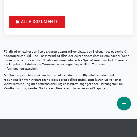
ALLE DOKUMENTE
Für die oben stehenden Storys, das angezeigte Event bzw. das Stellenangebot sowie für
das angezeigte Bild- und Tonmaterial ist allein der jeweils angegebene Herausgeber (siehe
Firmeninfo bei Klick auf Bild/Titel oder Firmeninfo rechte Spalte) verantwortlich. Dieser ist in
der Regel auch Urheber der Texte sowie der angehängten Bild-, Ton- und
Informationsmaterialien.
Die Nutzung von hier veröffentlichten Informationen zur Eigeninformation und
redaktionellen Weiterverarbeitung ist in der Regel kostenfrei. Bitte klären Sie vor einer
Weiterverwendung urheberrechtliche Fragen mit dem angegebenen Herausgeber. Bei
Veröffentlichung senden Sie bitte ein Belegexemplar an
service@lifepr.de
.