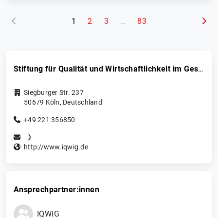
(aktuelle Seite)
1
2
3
…
83
Stiftung für Qualität und Wirtschaftlichkeit im Gesundheitswesen (IQWiG)
Siegburger Str. 237
50679
Köln
,
Deutschland
+49 221 356850
http://www.iqwig.de
Ansprechpartner:innen
IQWiG