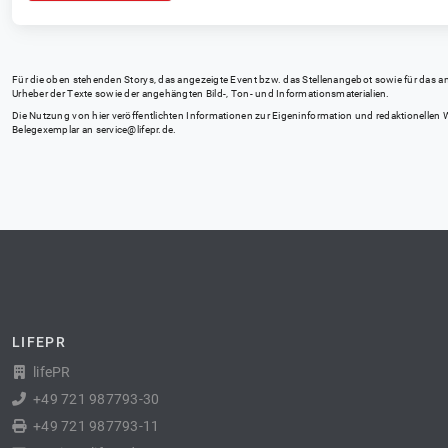
Für die oben stehenden Storys, das angezeigte Event bzw. das Stellenangebot sowie für das angez
Urheber der Texte sowie der angehängten Bild-, Ton- und Informationsmaterialien.
Die Nutzung von hier veröffentlichten Informationen zur Eigeninformation und redaktionellen We
Belegexemplar an
service@lifepr.de
.
LIFEPR
lifePR
+49 721 987793-30
+49 721 987793-11