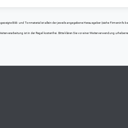
eigte Bild- und Tonmaterial ist allein der jeweils angegebene Herausgeber (siehe Firmeninfo bei Kl
iterverarbeitung ist in der Regel kostenfrei. Bitte klären Sie vor einer Weiterverwendung urhebe