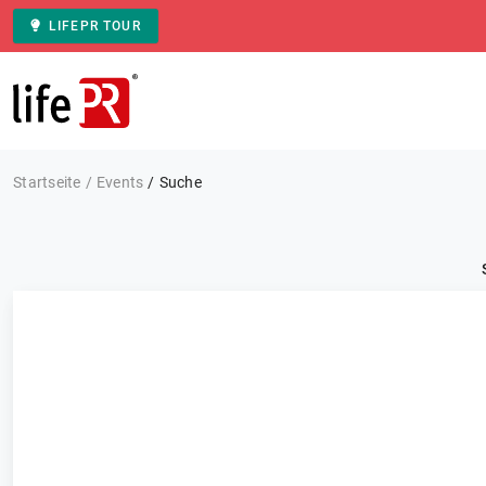
LIFEPR TOUR
Zur Startseite
Startseite
Events
Suche
Kategorie: Alle
Events
FILTERN
0 Ergebnisse
Sortieren nach