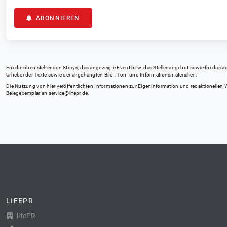
ABONNIEREN
Für die oben stehenden Storys, das angezeigte Event bzw. das Stellenangebot sowie für das angez
Urheber der Texte sowie der angehängten Bild-, Ton- und Informationsmaterialien.
Die Nutzung von hier veröffentlichten Informationen zur Eigeninformation und redaktionellen We
Belegexemplar an
service@lifepr.de
.
LIFEPR
lifePR