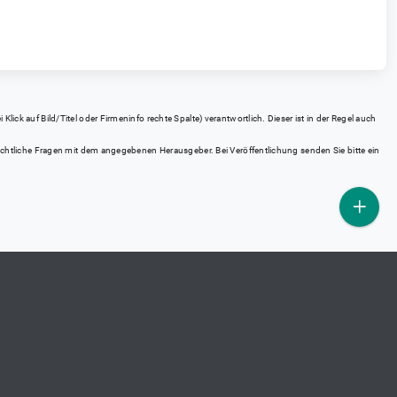
ick auf Bild/Titel oder Firmeninfo rechte Spalte) verantwortlich. Dieser ist in der Regel auch
rrechtliche Fragen mit dem angegebenen Herausgeber. Bei Veröffentlichung senden Sie bitte ein