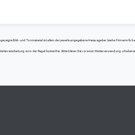
eigte Bild- und Tonmaterial ist allein der jeweils angegebene Herausgeber (siehe Firmeninfo bei Kl
iterverarbeitung ist in der Regel kostenfrei. Bitte klären Sie vor einer Weiterverwendung urhebe