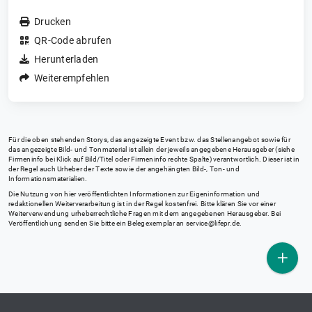
Drucken
QR-Code abrufen
Herunterladen
Weiterempfehlen
Für die oben stehenden Storys, das angezeigte Event bzw. das Stellenangebot sowie für
das angezeigte Bild- und Tonmaterial ist allein der jeweils angegebene Herausgeber (siehe
Firmeninfo bei Klick auf Bild/Titel oder Firmeninfo rechte Spalte) verantwortlich. Dieser ist in
der Regel auch Urheber der Texte sowie der angehängten Bild-, Ton- und
Informationsmaterialien.
Die Nutzung von hier veröffentlichten Informationen zur Eigeninformation und
redaktionellen Weiterverarbeitung ist in der Regel kostenfrei. Bitte klären Sie vor einer
Weiterverwendung urheberrechtliche Fragen mit dem angegebenen Herausgeber. Bei
Veröffentlichung senden Sie bitte ein Belegexemplar an
service@lifepr.de
.