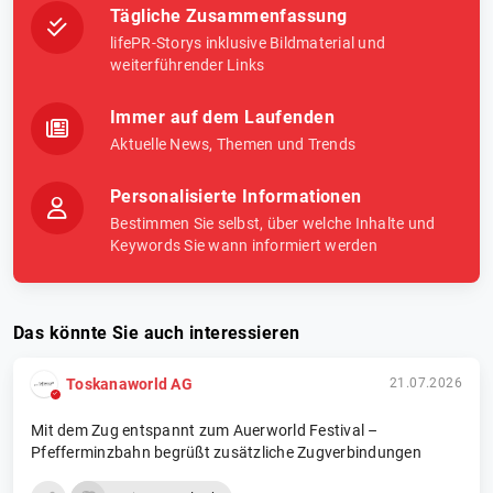
Tägliche Zusammenfassung
lifePR-Storys inklusive Bildmaterial und
weiterführender Links
Immer auf dem Laufenden
Aktuelle News, Themen und Trends
Personalisierte Informationen
Bestimmen Sie selbst, über welche Inhalte und
Keywords Sie wann informiert werden
Das könnte Sie auch interessieren
Toskanaworld AG
21.07.2026
Mit dem Zug entspannt zum Auerworld Festival –
Pfefferminzbahn begrüßt zusätzliche Zugverbindungen