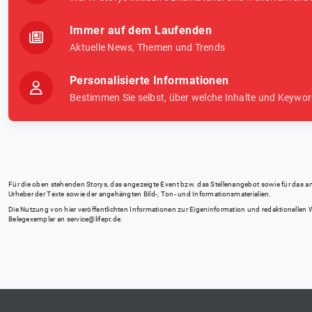
Immer auf dem Laufenden
Aktuelle News, Themen und Trends
Personalisierte Informationen
Bestimmen Sie selbst, über welche Inhalte und Keywor
Für die oben stehenden Storys, das angezeigte Event bzw. das Stellenangebot sowie für das angez
Urheber der Texte sowie der angehängten Bild-, Ton- und Informationsmaterialien.
Die Nutzung von hier veröffentlichten Informationen zur Eigeninformation und redaktionellen We
Belegexemplar an
service@lifepr.de
.