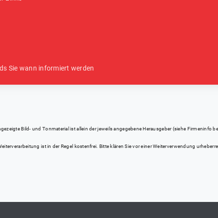
ds Sie wann informiert werden
eigte Bild- und Tonmaterial ist allein der jeweils angegebene Herausgeber (siehe Firmeninfo bei Kl
iterverarbeitung ist in der Regel kostenfrei. Bitte klären Sie vor einer Weiterverwendung urhebe