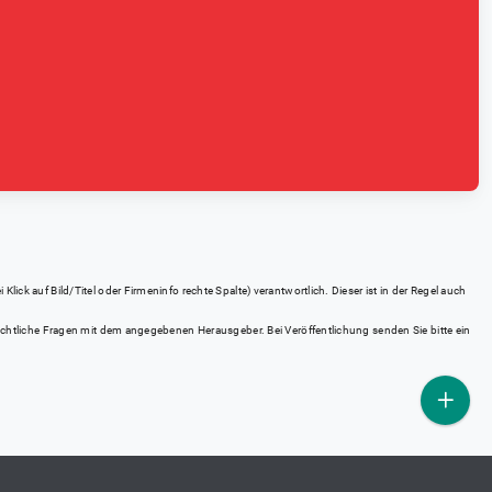
ick auf Bild/Titel oder Firmeninfo rechte Spalte) verantwortlich. Dieser ist in der Regel auch
rrechtliche Fragen mit dem angegebenen Herausgeber. Bei Veröffentlichung senden Sie bitte ein