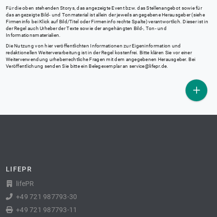
Für die oben stehenden Storys, das angezeigte Event bzw. das Stellenangebot sowie für
das angezeigte Bild- und Tonmaterial ist allein der jeweils angegebene Herausgeber (siehe
Firmeninfo bei Klick auf Bild/Titel oder Firmeninfo rechte Spalte) verantwortlich. Dieser ist in
der Regel auch Urheber der Texte sowie der angehängten Bild-, Ton- und
Informationsmaterialien.
Die Nutzung von hier veröffentlichten Informationen zur Eigeninformation und
redaktionellen Weiterverarbeitung ist in der Regel kostenfrei. Bitte klären Sie vor einer
Weiterverwendung urheberrechtliche Fragen mit dem angegebenen Herausgeber. Bei
Veröffentlichung senden Sie bitte ein Belegexemplar an
service@lifepr.de
.
LIFEPR
lifePR
+49 721 987793-30
+49 721 987793-11