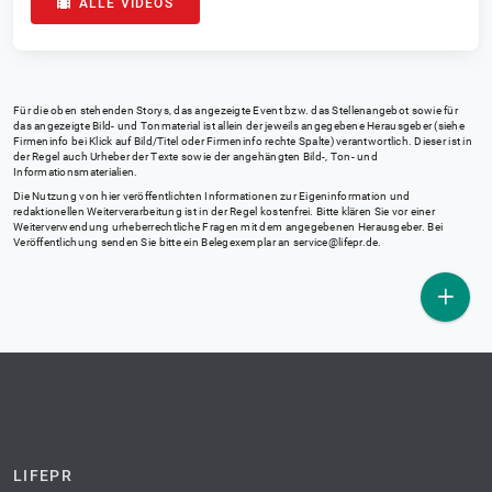
ALLE VIDEOS
Für die oben stehenden Storys, das angezeigte Event bzw. das Stellenangebot sowie für
das angezeigte Bild- und Tonmaterial ist allein der jeweils angegebene Herausgeber (siehe
Firmeninfo bei Klick auf Bild/Titel oder Firmeninfo rechte Spalte) verantwortlich. Dieser ist in
der Regel auch Urheber der Texte sowie der angehängten Bild-, Ton- und
Informationsmaterialien.
Die Nutzung von hier veröffentlichten Informationen zur Eigeninformation und
redaktionellen Weiterverarbeitung ist in der Regel kostenfrei. Bitte klären Sie vor einer
Weiterverwendung urheberrechtliche Fragen mit dem angegebenen Herausgeber. Bei
Veröffentlichung senden Sie bitte ein Belegexemplar an
service@lifepr.de
.
LIFEPR