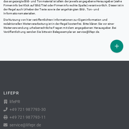
das angezeigte Bild- und Tonmaterial ist allein der jeweils angegebene Herausgeber (siehe
Firmeninfo bei Klick auf Bild/Titel oder Firmeninfo rechte Spalte) verantwortlich. Dieser ist in
der Regel auch Urheber der Texte sowie der angehängten Bild-, Ton- und
Informationsmaterialien.
Die Nutzung von hier veröffentlichten Informationen zur Eigeninformation und
redaktionellen Weiterverarbeitung ist in der Regel kostenfrei. Bitte klären Sie vor einer
Weiterverwendung urheberrechtliche Fragen mit dem angegebenen Herausgeber. Bei
Veröffentlichung senden Sie bitte ein Belegexemplar an
service@lifepr.de
.
LIFEPR
lifePR
+49 721 987793-30
+49 721 987793-11
service@lifepr.de