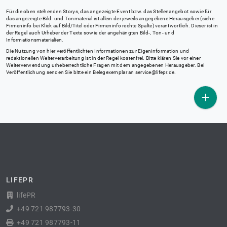
Für die oben stehenden Storys, das angezeigte Event bzw. das Stellenangebot sowie für
das angezeigte Bild- und Tonmaterial ist allein der jeweils angegebene Herausgeber (siehe
Firmeninfo bei Klick auf Bild/Titel oder Firmeninfo rechte Spalte) verantwortlich. Dieser ist in
der Regel auch Urheber der Texte sowie der angehängten Bild-, Ton- und
Informationsmaterialien.
Die Nutzung von hier veröffentlichten Informationen zur Eigeninformation und
redaktionellen Weiterverarbeitung ist in der Regel kostenfrei. Bitte klären Sie vor einer
Weiterverwendung urheberrechtliche Fragen mit dem angegebenen Herausgeber. Bei
Veröffentlichung senden Sie bitte ein Belegexemplar an
service@lifepr.de
.
LIFEPR
lifePR
+49 721 987793-30
+49 721 987793-11