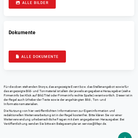
ALLE BILDER
Dokumente
ALLE DOKUMENTE
Für die oben stehenden Storys, das angezeigte Event bzw. das Stellenangebot sowie für
das angezeigte Bild- und Tonmaterial ist allein der jeweils angegebene Herausgeber (siehe
Firmeninfo bei Klick auf Bild/Titel oder Firmeninfo rechte Spalte) verantwortlich. Dieser ist in
der Regel auch Urheber der Texte sowie der angehängten Bild-, Ton- und
Informationsmaterialien.
Die Nutzung von hier veröffentlichten Informationen zur Eigeninformation und
redaktionellen Weiterverarbeitung ist in der Regel kostenfrei. Bitte klären Sie vor einer
Weiterverwendung urheberrechtliche Fragen mit dem angegebenen Herausgeber. Bei
Veröffentlichung senden Sie bitte ein Belegexemplar an
service@lifepr.de
.