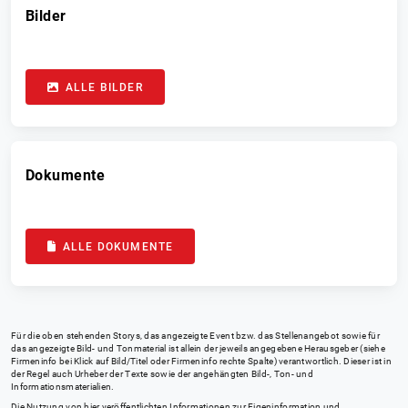
Bilder
ALLE BILDER
Dokumente
ALLE DOKUMENTE
Für die oben stehenden Storys, das angezeigte Event bzw. das Stellenangebot sowie für
das angezeigte Bild- und Tonmaterial ist allein der jeweils angegebene Herausgeber (siehe
Firmeninfo bei Klick auf Bild/Titel oder Firmeninfo rechte Spalte) verantwortlich. Dieser ist in
der Regel auch Urheber der Texte sowie der angehängten Bild-, Ton- und
Informationsmaterialien.
Die Nutzung von hier veröffentlichten Informationen zur Eigeninformation und