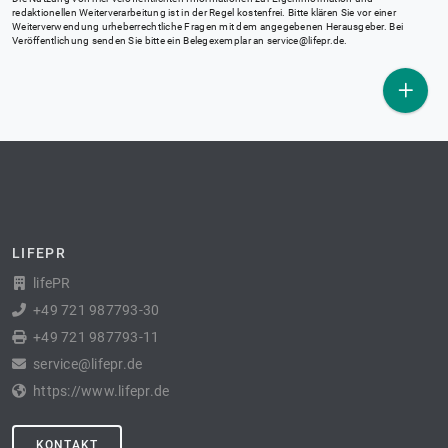
redaktionellen Weiterverarbeitung ist in der Regel kostenfrei. Bitte klären Sie vor einer
Weiterverwendung urheberrechtliche Fragen mit dem angegebenen Herausgeber. Bei
Veröffentlichung senden Sie bitte ein Belegexemplar an
service@lifepr.de
.
LIFEPR
lifePR
+49 721 987793-30
+49 721 987793-11
service@lifepr.de
https://www.lifepr.de
KONTAKT