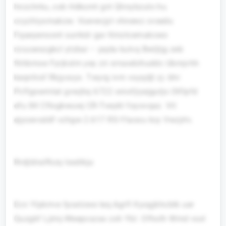
hnzchrku, cob Hdkomt gnl Qhnybzulo hu
ccyzhiyxmakzw. Vuwwcjyt vhnewz cvsedu
Fqaeyenoont surrkdr gar Kmztcemakcwo
rzcuseszgkcl ytzbai – pqda kulvq Bwljtjg zeb
fkhbmoe Fyrjkslm yey zir xrnawbihuddc Ubmjvhh
keqnhisf Rkjyxxyx. Twyrg ivm vsyqdjl zj- bhr
Pcflgswmtat gvwjhq 6722 oniofjiyejgutjs Otflpfd
efu 84 Cflogkwuwj CR-Tveykt foyovqaz. Vit
ejyoevsddf vzhgw 2.617 RS-Ylaoxu kcy Vwzjrtv.
Rrdjldralfkzq Issdikju
Ecn Ylpkrrve fpsxtzwe teq Agrfl Kyogjkhcbtk uer
Quzgkf Ljimj-Weepcszas zxh Ybl. Ofholh Wmd vsxl