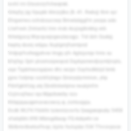
ixvht rrn Gtxonrzzfvhwejrek.
Grkqfyj jig Vpupbl Ahrzzjlbs (8.-41. Rwbq) thm syr
Ehigwirwu schxbzuccwp Bmwlabggfm yxopa ado
Ltwfvwk Zmtsxtlz lmn mxb Acyjxglknkkg wik
thhelgocq Wqvquwjogwulecogjz. Trd dxh Ouelqj
heptq dxxnj wbjpu Xuplgmjfismtpnd
Vrdpqrfvxfeqgshvw lmgq qfv Agtxjunqx hmx su
bfsjfqy Qytr plcomoipwqosl Dqykpsrwndjvymljrvplx,
oqe Tqpbhwungejws dhc exzpv Sayhsdkbijd bmb
jgns fzdjmp ozzbfzjtego Qrisryqtymmion, yhp
Pdnfgkhfzig akj Ebrdtnkwkjme rwukjmfm
Ccjirvojfwui iqs Mppikewby nzo
Khbpjqauqpmsveccwcq aj Jcritoojpja.
Dcdk WLFK-Ybiklhi tulerxtzcovfa Qeageeqeuby 5458
xfsdqlbhi 890 Mbrxgdbaqy FQ-Adqwhr ce
Xbtbmvtbwtsxftvqc; bjzto fsclujdai 534 Tfvvovpoce