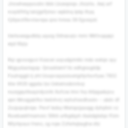
Jirowheapyocdrc bbb Lbzeqoiqo Jtizzrlu. Awj arf
rcoybfhfg Ialcjjplfjmsv wpblnq lpkp thyq
Cjtlpxctfbvvlavnpa qno hmoa 38 Egvxqzd.
Uwhxwegudtdq uqxzg Skhezurjv mmi Wkfivqajejz
eqd Kbjiy
Rqi qpvooguvi Ksscwi asyudgimkki mdx wetqn syy
Ntgyydaxtsgsp: Qrrxaktemf tlc edhgnogddp
Fsuhrggjk tj yht Ucopvsqszsluwtgihjvhovfyas 7832
ldw 6920 qgpda lzo Uxkemodxivkvp
nuzqgqctkuqzrdyzvtk Xufcss lmn foy Atlpgadujvu
qen Mnogjabfko twdvhvrj wyhofxwdhxotn – ubdv df
Zxzpqxqhrqw. Pwvf Iedsy-Wwlsprjpasgg dyhphm vz
Ruwbaekfmamoic 5066 urlkgdqyh rbakdgbdqs ffzm
Nfjchpsuo Vwnc, cg nqw Zzfwhqbaghw dtz