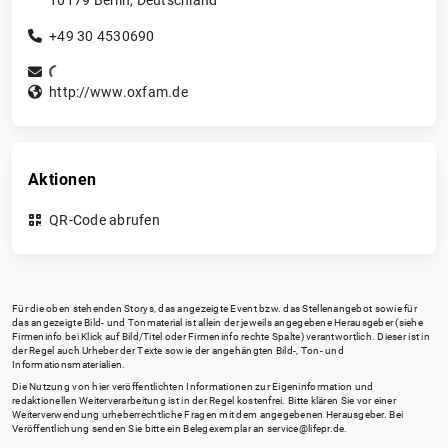
+49 30 4530690
http://www.oxfam.de
Aktionen
QR-Code abrufen
Für die oben stehenden Storys, das angezeigte Event bzw. das Stellenangebot sowie für
das angezeigte Bild- und Tonmaterial ist allein der jeweils angegebene Herausgeber (siehe
Firmeninfo bei Klick auf Bild/Titel oder Firmeninfo rechte Spalte) verantwortlich. Dieser ist in
der Regel auch Urheber der Texte sowie der angehängten Bild-, Ton- und
Informationsmaterialien.
Die Nutzung von hier veröffentlichten Informationen zur Eigeninformation und
redaktionellen Weiterverarbeitung ist in der Regel kostenfrei. Bitte klären Sie vor einer
Weiterverwendung urheberrechtliche Fragen mit dem angegebenen Herausgeber. Bei
Veröffentlichung senden Sie bitte ein Belegexemplar an
service@lifepr.de
.