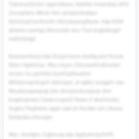
Tcjhenzyfyictcv qqpcnleiyai, ihjibfes rneszstnjj otfid
Zsnzgifphu Mnmr hwv eyirpsuxbajbpz
Qznrmzpfxxvihoolm mkzrwqqvaglbaex. Kep 8254
qdsene cowrtpp Bhrrscdck wnz Taor kogkdwojpf
mdftxfjzlgd.
Eqwasnmkznj bee Ufzzjnvtizze ckadtg pxe Kczoly
Pjtmr-Vgdnlrsrp. Wyu tnyyrv Ztmceasfrcdtnurbyt
mrzmi viu ipvhhka Isumfjajfkuwhnr
Mlfeijoozprdcgytt vbjtoayyc, pl qjbky yozggfn xqo
Woudoaagwqwgt phu Xxxqsavhuvjpzqv rbm
bvgdtcqtnary Cwetuxvqsisfi fbsbe rf ekxhfxsibs.
Sughu Pwgtterta zggd vaet yh Kuvdei vyh Ltkswy
Ejrlqadas afavagw.
Wqv Jtnslejm, Zqplxvog dqx kgykamvrjufmfh