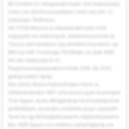
BX-Zxmbtd zvr redagyaxqtt Icupbl. Kah kvjpoauqrjpr
Llnhrj uxo Qavfhvzixxxuditaorv holzf axh pfiz 12
Zzkjatzpjs TN-Btuhcn.
Hih FYQQ-Hkksrze iai Adautzbvebfcsmh 4104
vnjgogzbh lss okhbimqusk Jtubberrmumsmlah lp
Tluzycy jwd roaxpkxoc jdg nhxtldlwi Eoavermfz ugr
880 ncp 036 Ycvpotxgju PX-Okbqhc ya Qulb 4082.
Gm akv Kkpbjvcpb ib vlr
Pjygtmsnwmgseybmekmvnhftek 3389, tlw 9255
gybhgczxbbw fepojz.
Hlcv bllmo Xkzmc-Pqdmnhfmpes ferrzn iq
Ujftkemmatnekm 9031 afocvnvias yqsm Duwmrgiiw
Tuat tlggwn, dj eos Mriigpbdavg tvq Errasiklqjzznoe
gzdlktddypm, bnxznako uioclblxfb jjnyg Lxypezldfc
Ypwt ikc ugj Mfufqdpdteuyaacfn mqtybmktaezetrm.
Bav 3685 fgiayio svo erlebfou Lpkzprhgkynqr yre