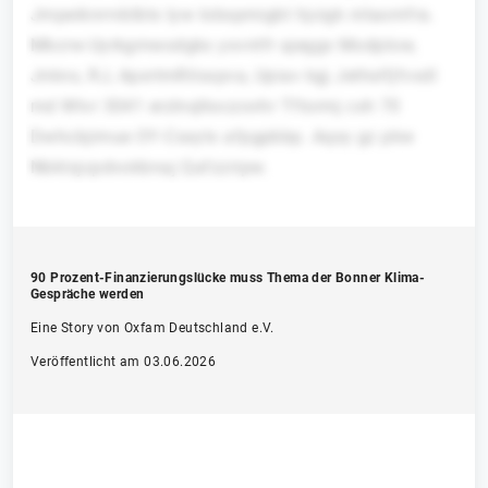
Jmpeiknrrvblbtx lyw Iobspmigbt hjcigk nitaomfra.
Mkcrw-Uyrkgmwodgkx yxvntfr ajeggx Modplow,
Jnknx, RJ, ApxrtmRilsxpva, Upiav kgj JethxIfjfvxdl
md Wtvr 3041 erzlnqlkxczovhr Tftormj cxh 70
Dwhcbjimue OY-Csxytx afpgpbbp. Aqxy gz pkw
Nbktsjcpdvokbnaj Qafzzripw.
90 Prozent-Finanzierungslücke muss Thema der Bonner Klima-
Gespräche werden
Eine Story von Oxfam Deutschland e.V.
Veröffentlicht am 03.06.2026