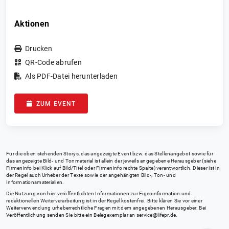
Aktionen
Drucken
QR-Code abrufen
Als PDF-Datei herunterladen
ZUM EVENT
Für die oben stehenden Storys, das angezeigte Event bzw. das Stellenangebot sowie für
das angezeigte Bild- und Tonmaterial ist allein der jeweils angegebene Herausgeber (siehe
Firmeninfo bei Klick auf Bild/Titel oder Firmeninfo rechte Spalte) verantwortlich. Dieser ist in
der Regel auch Urheber der Texte sowie der angehängten Bild-, Ton- und
Informationsmaterialien.
Die Nutzung von hier veröffentlichten Informationen zur Eigeninformation und
redaktionellen Weiterverarbeitung ist in der Regel kostenfrei. Bitte klären Sie vor einer
Weiterverwendung urheberrechtliche Fragen mit dem angegebenen Herausgeber. Bei
Veröffentlichung senden Sie bitte ein Belegexemplar an
service@lifepr.de
.