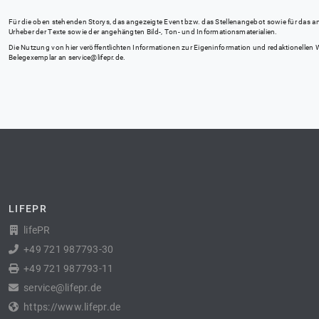
Für die oben stehenden Storys, das angezeigte Event bzw. das Stellenangebot sowie für das angez
Urheber der Texte sowie der angehängten Bild-, Ton- und Informationsmaterialien.
Die Nutzung von hier veröffentlichten Informationen zur Eigeninformation und redaktionellen We
Belegexemplar an
service@lifepr.de
.
LIFEPR
lifePR
+49 721 987793-30
+49 721 987793-11
service@lifepr.de
https://www.lifepr.de