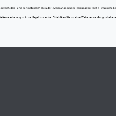
eigte Bild- und Tonmaterial ist allein der jeweils angegebene Herausgeber (siehe Firmeninfo bei Kl
iterverarbeitung ist in der Regel kostenfrei. Bitte klären Sie vor einer Weiterverwendung urhebe