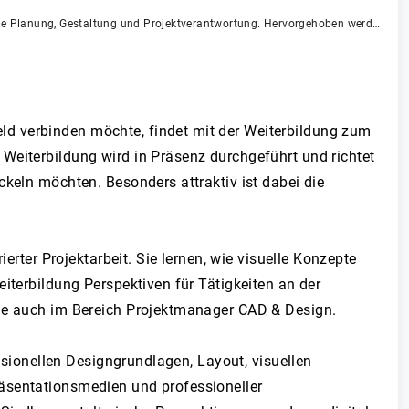
Werbemotiv zur Weiterbildung Projektmanager CAD & Design in Präsenz: Zentral platzierte Person mit professioneller Ausstrahlung steht für technische Planung, Gestaltung und Projektverantwortung. Hervorgehoben werden Starttermin sowie Inhalte wie professionelles Grafikdesign, Konstruktionen in CAD 2D / 3D und Business & Management.
ld verbinden möchte, findet mit der Weiterbildung zum
Weiterbildung wird in Präsenz durchgeführt und richtet
ckeln möchten. Besonders attraktiv ist dabei die
erter Projektarbeit. Sie lernen, wie visuelle Konzepte
iterbildung Perspektiven für Tätigkeiten an der
Sie auch im Bereich Projektmanager CAD & Design.
essionellen Designgrundlagen, Layout, visuellen
räsentationsmedien und professioneller