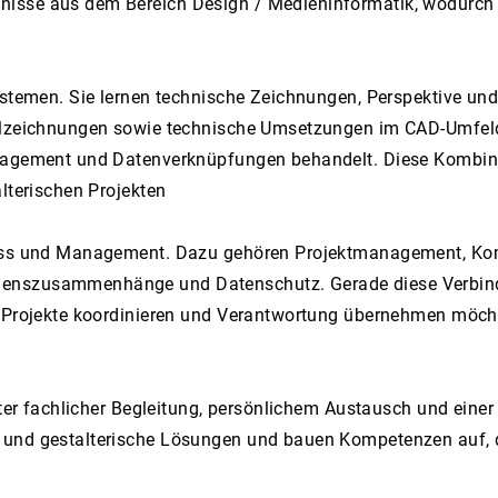
isse aus dem Bereich Design / Medieninformatik, wodurch Si
-Systemen. Sie lernen technische Zeichnungen, Perspektive 
tailzeichnungen sowie technische Umsetzungen im CAD-Umfe
anagement und Datenverknüpfungen behandelt. Diese Kombina
lterischen Projekten
iness und Management. Dazu gehören Projektmanagement, Ko
enszusammenhänge und Datenschutz. Gerade diese Verbindu
h Projekte koordinieren und Verantwortung übernehmen möch
ekter fachlicher Begleitung, persönlichem Austausch und ein
 und gestalterische Lösungen und bauen Kompetenzen auf, 