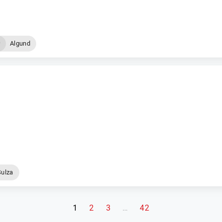
Algund
Sulza
(aktuelle Seite)
1
2
3
…
42