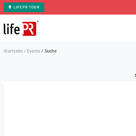
LIFEPR TOUR
Zur Startseite
Startseite
Events
Suche
Kategorie: Alle
Events
FILTERN
413 Ergebnisse
Sortieren nach