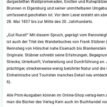
dargestellten Waldpromenaden, Grotten und Ruheplätzen
Brunnen in Elgersburg und seiner unmittelbaren Umgebun
umfassend geschehen ist. Vor dem Leser ersteht ein abw
28. Mai 1837 bis zur Mitte des 20. Jahrhunderts.
„Gut Runst!“ Mit diesem Spruch, geprägt vom Rennsteigl
ist auch der Titel des Wanderbuches von Frank Stübner
Rennsteig von Hörschel nahe Eisenach bis Blankenstein i
Originale. Stübner schreibt seine Erfahrungen, Begegnu
Strecke, Unterkunft, Vorbereitung und Durchführung an. 
prächtiger, streckenweise wenig berührter Natur und di
Einheimische und Touristen manches Detail neu entdecken
6).
Alle Print-Ausgaben können im Online-Shop verlag-kern.d
man die Bücher des Verlag Kern auch im Buchhandel vor