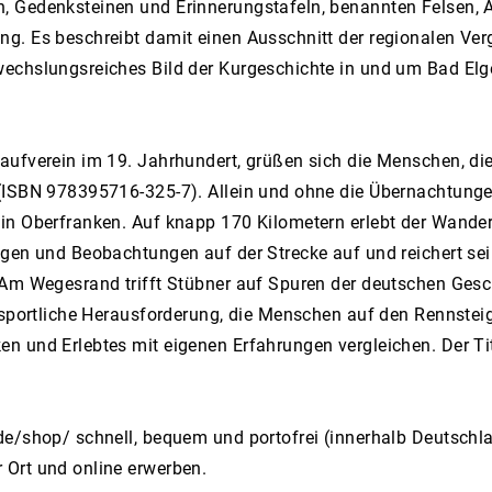
, Gedenksteinen und Erinnerungstafeln, benannten Felsen, 
g. Es beschreibt damit einen Ausschnitt der regionalen Verg
echslungsreiches Bild der Kurgeschichte in und um Bad Elge
aufverein im 19. Jahrhundert, grüßen sich die Menschen, di
 (ISBN 978395716-325-7). Allein und ohne die Übernachtunge
n Oberfranken. Auf knapp 170 Kilometern erlebt der Wandere
ngen und Beobachtungen auf der Strecke auf und reichert se
Am Wegesrand trifft Stübner auf Spuren der deutschen Geschi
e sportliche Herausforderung, die Menschen auf den Rennstei
 und Erlebtes mit eigenen Erfahrungen vergleichen. Der Tit
e/shop/ schnell, bequem und portofrei (innerhalb Deutschlan
 Ort und online erwerben.