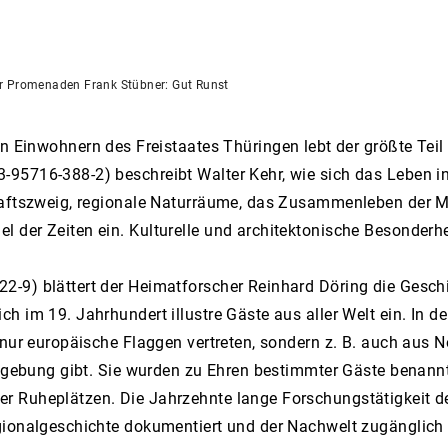
er Promenaden Frank Stübner: Gut Runst
n Einwohnern des Freistaates Thüringen lebt der größte Tei
3-95716-388-2) beschreibt Walter Kehr, wie sich das Leben i
haftszweig, regionale Naturräume, das Zusammenleben der Me
 der Zeiten ein. Kulturelle und architektonische Besonderhe
22-9) blättert der Heimatforscher Reinhard Döring die Gesch
ch im 19. Jahrhundert illustre Gäste aus aller Welt ein. In
 nur europäische Flaggen vertreten, sondern z. B. auch aus 
 Umgebung gibt. Sie wurden zu Ehren bestimmter Gäste benan
r Ruheplätzen. Die Jahrzehnte lange Forschungstätigkeit d
gionalgeschichte dokumentiert und der Nachwelt zugänglich 