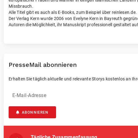
europäischer Frauen und Männer in einigen islamischen Ländern (
Missbrauch.
Alle Titel gibt es auch als E-Books, zum Beispiel über reinlesen.de.
Der Verlag Kern wurde 2006 von Evelyne Kern in Bayreuth gegründe
Autoren die Möglichkeit, ihr Manuskript professionell gestaltet au
PresseMail abonnieren
Erhalten Sie täglich aktuelle und relevante Storys kostenlos an Ih
E-Mail-Adresse
ABONNIEREN
Tägliche Zusammenfassung