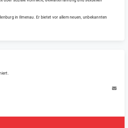
e über soziale Konflikte, Gewalterfahrung und sexuellen
denburg in Ilmenau. Er bietet vor allem neuen, unbekannten
iert.