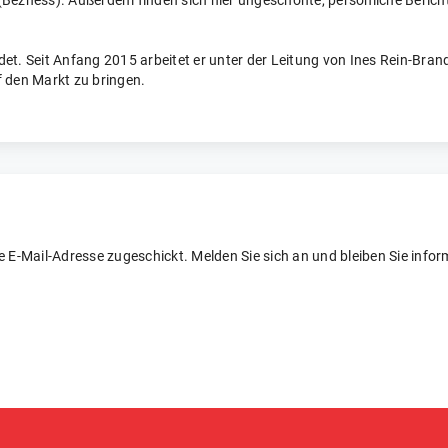
Bezness). Außerdem finden sich hier ungeschönte, persönliche Bericht
t. Seit Anfang 2015 arbeitet er unter der Leitung von Ines Rein-Bran
f den Markt zu bringen.
re E-Mail-Adresse zugeschickt. Melden Sie sich an und bleiben Sie inform