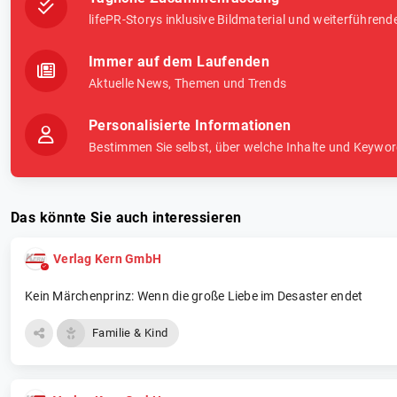
lifePR-Storys inklusive Bildmaterial und weiterführend
Immer auf dem Laufenden
Aktuelle News, Themen und Trends
Personalisierte Informationen
Bestimmen Sie selbst, über welche Inhalte und Keywor
Das könnte Sie auch interessieren
Verlag Kern GmbH
Kein Märchenprinz: Wenn die große Liebe im Desaster endet
Familie & Kind