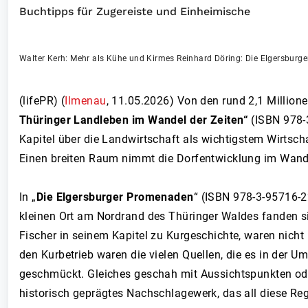
Buchtipps für Zugereiste und Einheimische
Walter Kerh: Mehr als Kühe und Kirmes Reinhard Döring: Die Elgersburg
(lifePR) (
Ilmenau
,
11.05.2026
)
Von den rund 2,1 Millione
Thüringer Landleben im Wandel der Zeiten“
(ISBN 978-
Kapitel über die Landwirtschaft als wichtigstem Wirtsc
Einen breiten Raum nimmt die Dorfentwicklung im Wandel
In „
Die Elgersburger Promenaden
“ (ISBN 978-3-95716-2
kleinen Ort am Nordrand des Thüringer Waldes fanden si
Fischer in seinem Kapitel zu Kurgeschichte, waren nicht
den Kurbetrieb waren die vielen Quellen, die es in der
geschmückt. Gleiches geschah mit Aussichtspunkten ode
historisch geprägtes Nachschlagewerk, das all diese Re