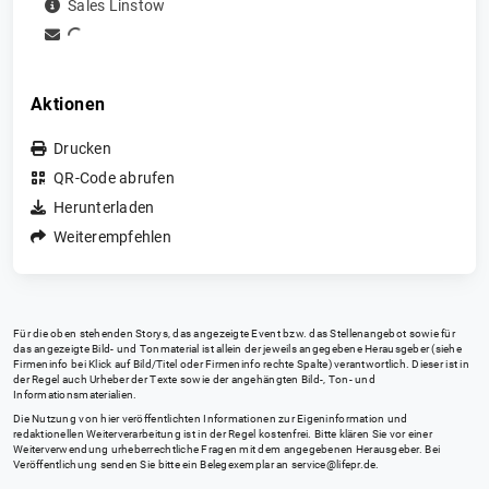
Sales Linstow
Aktionen
Drucken
QR-Code abrufen
Herunterladen
Weiterempfehlen
Für die oben stehenden Storys, das angezeigte Event bzw. das Stellenangebot sowie für
das angezeigte Bild- und Tonmaterial ist allein der jeweils angegebene Herausgeber (siehe
Firmeninfo bei Klick auf Bild/Titel oder Firmeninfo rechte Spalte) verantwortlich. Dieser ist in
der Regel auch Urheber der Texte sowie der angehängten Bild-, Ton- und
Informationsmaterialien.
Die Nutzung von hier veröffentlichten Informationen zur Eigeninformation und
redaktionellen Weiterverarbeitung ist in der Regel kostenfrei. Bitte klären Sie vor einer
Weiterverwendung urheberrechtliche Fragen mit dem angegebenen Herausgeber. Bei
Veröffentlichung senden Sie bitte ein Belegexemplar an
service@lifepr.de
.