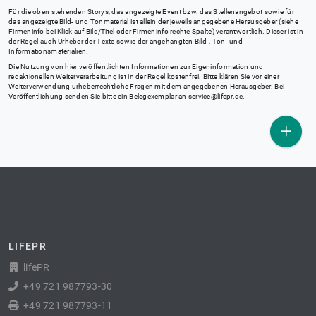
Für die oben stehenden Storys, das angezeigte Event bzw. das Stellenangebot sowie für
das angezeigte Bild- und Tonmaterial ist allein der jeweils angegebene Herausgeber (siehe
Firmeninfo bei Klick auf Bild/Titel oder Firmeninfo rechte Spalte) verantwortlich. Dieser ist in
der Regel auch Urheber der Texte sowie der angehängten Bild-, Ton- und
Informationsmaterialien.
Die Nutzung von hier veröffentlichten Informationen zur Eigeninformation und
redaktionellen Weiterverarbeitung ist in der Regel kostenfrei. Bitte klären Sie vor einer
Weiterverwendung urheberrechtliche Fragen mit dem angegebenen Herausgeber. Bei
Veröffentlichung senden Sie bitte ein Belegexemplar an
service@lifepr.de
.
LIFEPR
lifePR
+49 721 987793-30
+49 721 987793-11