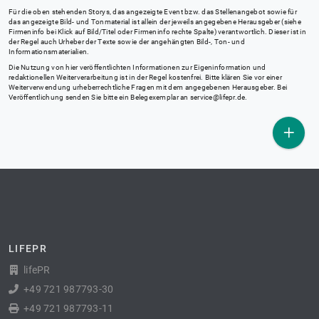
Für die oben stehenden Storys, das angezeigte Event bzw. das Stellenangebot sowie für
das angezeigte Bild- und Tonmaterial ist allein der jeweils angegebene Herausgeber (siehe
Firmeninfo bei Klick auf Bild/Titel oder Firmeninfo rechte Spalte) verantwortlich. Dieser ist in
der Regel auch Urheber der Texte sowie der angehängten Bild-, Ton- und
Informationsmaterialien.
Die Nutzung von hier veröffentlichten Informationen zur Eigeninformation und
redaktionellen Weiterverarbeitung ist in der Regel kostenfrei. Bitte klären Sie vor einer
Weiterverwendung urheberrechtliche Fragen mit dem angegebenen Herausgeber. Bei
Veröffentlichung senden Sie bitte ein Belegexemplar an
service@lifepr.de
.
LIFEPR
lifePR
+49 721 987793-30
+49 721 987793-11