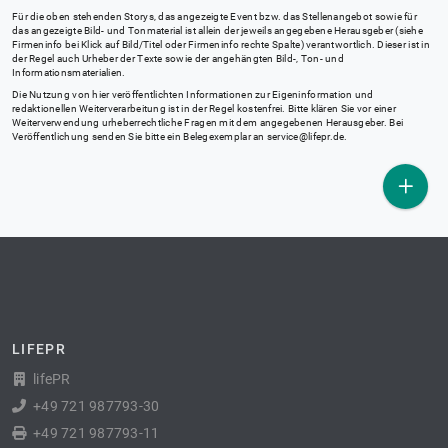
Für die oben stehenden Storys, das angezeigte Event bzw. das Stellenangebot sowie für
das angezeigte Bild- und Tonmaterial ist allein der jeweils angegebene Herausgeber (siehe
Firmeninfo bei Klick auf Bild/Titel oder Firmeninfo rechte Spalte) verantwortlich. Dieser ist in
der Regel auch Urheber der Texte sowie der angehängten Bild-, Ton- und
Informationsmaterialien.
Die Nutzung von hier veröffentlichten Informationen zur Eigeninformation und
redaktionellen Weiterverarbeitung ist in der Regel kostenfrei. Bitte klären Sie vor einer
Weiterverwendung urheberrechtliche Fragen mit dem angegebenen Herausgeber. Bei
Veröffentlichung senden Sie bitte ein Belegexemplar an
service@lifepr.de
.
LIFEPR
lifePR
+49 721 987793-30
+49 721 987793-11