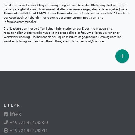
Für die oben stehenden Storys, das angezeigte Event bzw. das Stellenangebot sowie für
das angezeigte Bild- und Tonmaterial ist allein der jeweils angegebene Herausgeber (siehe
Firmeninfo bei Klick auf Bild/Titel oder Firmeninfo rechte Spalte) verantwortlich. Dieser ist in
der Regel auch Urheber der Texte sowie der angehängten Bild-, Ton- und
Informationsmaterialien.
Die Nutzung von hier veröffentlichten Informationen zur Eigeninformation und
redaktionellen Weiterverarbeitung ist in der Regel kostenfrei. Bitte klären Sie vor einer
Weiterverwendung urheberrechtliche Fragen mit dem angegebenen Herausgeber. Bei
Veröffentlichung senden Sie bitte ein Belegexemplar an
service@lifepr.de
.
LIFEPR
lifePR
+49 721 987793-30
+49 721 987793-11