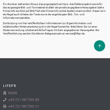
Für die oben stehenden Storys, das angezeigte Event bzw. das Stellenangebot sowie für
das angezeigte Bild- und Tonmaterial ist allein der jeweils angegebene Herausgeber (siehe
Firmeninfo bei Klick auf Bild/Titel oder Firmeninfo rechte Spalte) verantwortlich. Dieser ist in
der Regel auch Urheber der Texte sowie der angehängten Bild-, Ton- und
Informationsmaterialien.
Die Nutzung von hier veröffentlichten Informationen zur Eigeninformation und
redaktionellen Weiterverarbeitung ist in der Regel kostenfrei. Bitte klären Sie vor einer
Weiterverwendung urheberrechtliche Fragen mit dem angegebenen Herausgeber. Bei
Veröffentlichung senden Sie bitte ein Belegexemplar an
service@lifepr.de
.
LIFEPR
lifePR
+49 721 987793-30
+49 721 987793-11