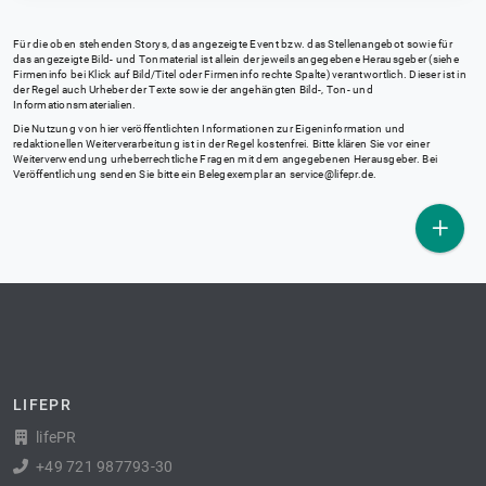
Für die oben stehenden Storys, das angezeigte Event bzw. das Stellenangebot sowie für
das angezeigte Bild- und Tonmaterial ist allein der jeweils angegebene Herausgeber (siehe
Firmeninfo bei Klick auf Bild/Titel oder Firmeninfo rechte Spalte) verantwortlich. Dieser ist in
der Regel auch Urheber der Texte sowie der angehängten Bild-, Ton- und
Informationsmaterialien.
Die Nutzung von hier veröffentlichten Informationen zur Eigeninformation und
redaktionellen Weiterverarbeitung ist in der Regel kostenfrei. Bitte klären Sie vor einer
Weiterverwendung urheberrechtliche Fragen mit dem angegebenen Herausgeber. Bei
Veröffentlichung senden Sie bitte ein Belegexemplar an
service@lifepr.de
.
LIFEPR
lifePR
+49 721 987793-30