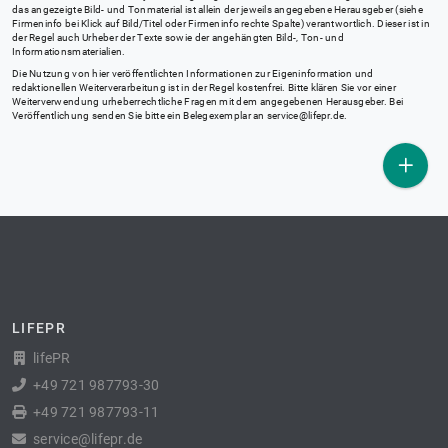
das angezeigte Bild- und Tonmaterial ist allein der jeweils angegebene Herausgeber (siehe
Firmeninfo bei Klick auf Bild/Titel oder Firmeninfo rechte Spalte) verantwortlich. Dieser ist in
der Regel auch Urheber der Texte sowie der angehängten Bild-, Ton- und
Informationsmaterialien.
Die Nutzung von hier veröffentlichten Informationen zur Eigeninformation und
redaktionellen Weiterverarbeitung ist in der Regel kostenfrei. Bitte klären Sie vor einer
Weiterverwendung urheberrechtliche Fragen mit dem angegebenen Herausgeber. Bei
Veröffentlichung senden Sie bitte ein Belegexemplar an
service@lifepr.de
.
LIFEPR
lifePR
+49 721 987793-30
+49 721 987793-11
service@lifepr.de