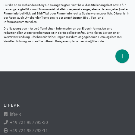
Für die oben stehenden Storys, das angezeigte Event bzw. das Stellenangebot sowie für
das angezeigte Bild- und Tonmaterial ist allein der jeweils angegebene Herausgeber (siehe
Firmeninfo bei Klick auf Bild/Titel oder Firmeninfo rechte Spalte) verantwortlich. Dieser ist in
der Regel auch Urheber der Texte sowie der angehängten Bild-, Ton- und
Informationsmaterialien.
Die Nutzung von hier veröffentlichten Informationen zur Eigeninformation und
redaktionellen Weiterverarbeitung ist in der Regel kostenfrei. Bitte klären Sie vor einer
Weiterverwendung urheberrechtliche Fragen mit dem angegebenen Herausgeber. Bei
Veröffentlichung senden Sie bitte ein Belegexemplar an
service@lifepr.de
.
LIFEPR
lifePR
+49 721 987793-30
+49 721 987793-11