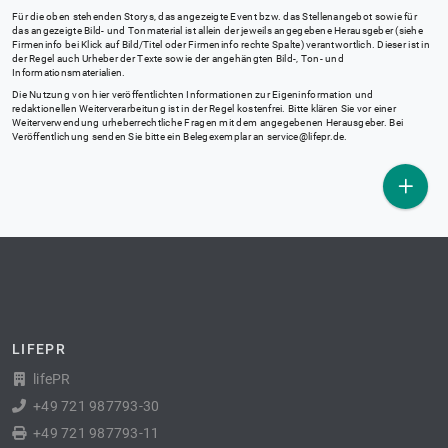
Für die oben stehenden Storys, das angezeigte Event bzw. das Stellenangebot sowie für
das angezeigte Bild- und Tonmaterial ist allein der jeweils angegebene Herausgeber (siehe
Firmeninfo bei Klick auf Bild/Titel oder Firmeninfo rechte Spalte) verantwortlich. Dieser ist in
der Regel auch Urheber der Texte sowie der angehängten Bild-, Ton- und
Informationsmaterialien.
Die Nutzung von hier veröffentlichten Informationen zur Eigeninformation und
redaktionellen Weiterverarbeitung ist in der Regel kostenfrei. Bitte klären Sie vor einer
Weiterverwendung urheberrechtliche Fragen mit dem angegebenen Herausgeber. Bei
Veröffentlichung senden Sie bitte ein Belegexemplar an
service@lifepr.de
.
LIFEPR
lifePR
+49 721 987793-30
+49 721 987793-11