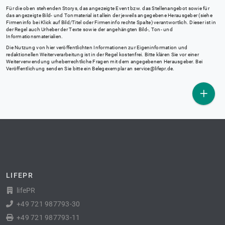
Für die oben stehenden Storys, das angezeigte Event bzw. das Stellenangebot sowie für
das angezeigte Bild- und Tonmaterial ist allein der jeweils angegebene Herausgeber (siehe
Firmeninfo bei Klick auf Bild/Titel oder Firmeninfo rechte Spalte) verantwortlich. Dieser ist in
der Regel auch Urheber der Texte sowie der angehängten Bild-, Ton- und
Informationsmaterialien.
Die Nutzung von hier veröffentlichten Informationen zur Eigeninformation und
redaktionellen Weiterverarbeitung ist in der Regel kostenfrei. Bitte klären Sie vor einer
Weiterverwendung urheberrechtliche Fragen mit dem angegebenen Herausgeber. Bei
Veröffentlichung senden Sie bitte ein Belegexemplar an
service@lifepr.de
.
LIFEPR
lifePR
+49 721 987793-30
+49 721 987793-11