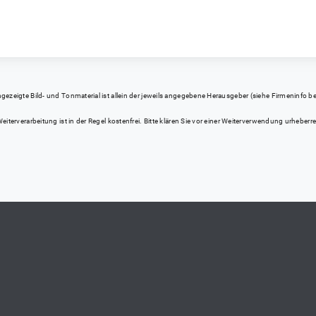
eigte Bild- und Tonmaterial ist allein der jeweils angegebene Herausgeber (siehe Firmeninfo bei Kl
iterverarbeitung ist in der Regel kostenfrei. Bitte klären Sie vor einer Weiterverwendung urhebe