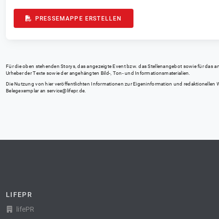
PRESSEMAPPE ERSTELLEN
Für die oben stehenden Storys, das angezeigte Event bzw. das Stellenangebot sowie für das angez
Urheber der Texte sowie der angehängten Bild-, Ton- und Informationsmaterialien.
Die Nutzung von hier veröffentlichten Informationen zur Eigeninformation und redaktionellen We
Belegexemplar an
service@lifepr.de
.
LIFEPR
lifePR