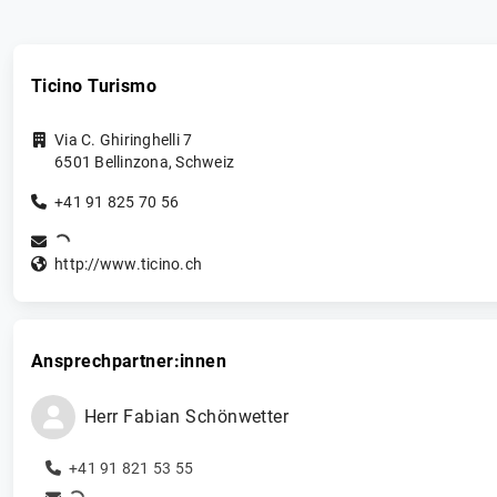
Ticino Turismo
Via C. Ghiringhelli 7
6501
Bellinzona
,
Schweiz
+41 91 825 70 56
http://www.ticino.ch
Ansprechpartner:innen
Herr
Fabian
Schönwetter
+41 91 821 53 55