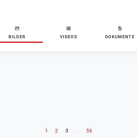
BILDER
VIDEOS
DOKUMENTE
(aktuelle Seite)
1
2
3
…
56