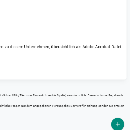
onen zu diesem Unternehmen, übersichtlich als Adobe Acrobat-Datei
ick auf Bild/Titel oder Firmeninfo rechte Spalte) verantwortlich. Dieser ist in der Regel auch
rrechtliche Fragen mit dem angegebenen Herausgeber. Bei Veröffentlichung senden Sie bitte ein