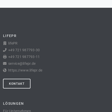
LIFEPR
lifePR
+49 721 987793-30
+49 721 987793-11
service@lifepr.de
https://www.lifepr.de
KONTAKT
LÖSUNGEN
Für Unternehmen