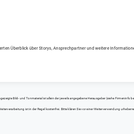
llierten Überblick über Storys, Ansprechpartner und weitere Informati
eigte Bild- und Tonmaterial ist allein der jeweils angegebene Herausgeber (siehe Firmeninfo bei Kl
iterverarbeitung ist in der Regel kostenfrei. Bitte klären Sie vor einer Weiterverwendung urhebe