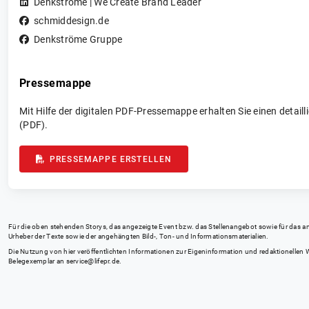
Denkströme | We Create Brand Leader
schmiddesign.de
Denkströme Gruppe
Pressemappe
Mit Hilfe der digitalen PDF-Pressemappe erhalten Sie einen detai
(PDF).
PRESSEMAPPE ERSTELLEN
Für die oben stehenden Storys, das angezeigte Event bzw. das Stellenangebot sowie für das angez
Urheber der Texte sowie der angehängten Bild-, Ton- und Informationsmaterialien.
Die Nutzung von hier veröffentlichten Informationen zur Eigeninformation und redaktionellen We
Belegexemplar an
service@lifepr.de
.