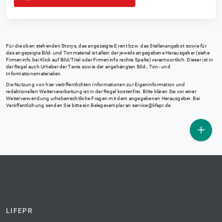
Für die oben stehenden Storys, das angezeigte Event bzw. das Stellenangebot sowie für
das angezeigte Bild- und Tonmaterial ist allein der jeweils angegebene Herausgeber (siehe
Firmeninfo bei Klick auf Bild/Titel oder Firmeninfo rechte Spalte) verantwortlich. Dieser ist in
der Regel auch Urheber der Texte sowie der angehängten Bild-, Ton- und
Informationsmaterialien.
Die Nutzung von hier veröffentlichten Informationen zur Eigeninformation und
redaktionellen Weiterverarbeitung ist in der Regel kostenfrei. Bitte klären Sie vor einer
Weiterverwendung urheberrechtliche Fragen mit dem angegebenen Herausgeber. Bei
Veröffentlichung senden Sie bitte ein Belegexemplar an
service@lifepr.de
.
LIFEPR