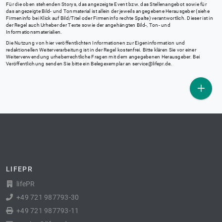
Für die oben stehenden Storys, das angezeigte Event bzw. das Stellenangebot sowie für
das angezeigte Bild- und Tonmaterial ist allein der jeweils angegebene Herausgeber (siehe
Firmeninfo bei Klick auf Bild/Titel oder Firmeninfo rechte Spalte) verantwortlich. Dieser ist in
der Regel auch Urheber der Texte sowie der angehängten Bild-, Ton- und
Informationsmaterialien.
Die Nutzung von hier veröffentlichten Informationen zur Eigeninformation und
redaktionellen Weiterverarbeitung ist in der Regel kostenfrei. Bitte klären Sie vor einer
Weiterverwendung urheberrechtliche Fragen mit dem angegebenen Herausgeber. Bei
Veröffentlichung senden Sie bitte ein Belegexemplar an
service@lifepr.de
.
LIFEPR
lifePR
+49 721 987793-30
+49 721 987793-11