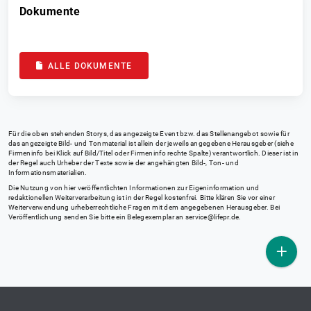
Dokumente
ALLE DOKUMENTE
Für die oben stehenden Storys, das angezeigte Event bzw. das Stellenangebot sowie für
das angezeigte Bild- und Tonmaterial ist allein der jeweils angegebene Herausgeber (siehe
Firmeninfo bei Klick auf Bild/Titel oder Firmeninfo rechte Spalte) verantwortlich. Dieser ist in
der Regel auch Urheber der Texte sowie der angehängten Bild-, Ton- und
Informationsmaterialien.
Die Nutzung von hier veröffentlichten Informationen zur Eigeninformation und
redaktionellen Weiterverarbeitung ist in der Regel kostenfrei. Bitte klären Sie vor einer
Weiterverwendung urheberrechtliche Fragen mit dem angegebenen Herausgeber. Bei
Veröffentlichung senden Sie bitte ein Belegexemplar an
service@lifepr.de
.