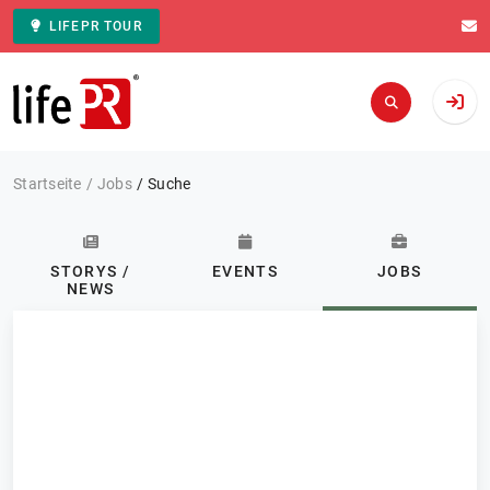
LIFEPR TOUR
Zur Startseite
Startseite
Jobs
Suche
STORYS /
EVENTS
JOBS
NEWS
Tätigkeitsfeld: Alle
ABONNIEREN
Jobs
FILTERN
0 Ergebnisse