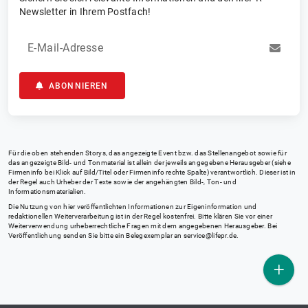
Newsletter in Ihrem Postfach!
E-Mail-Adresse
ABONNIEREN
Für die oben stehenden Storys, das angezeigte Event bzw. das Stellenangebot sowie für
das angezeigte Bild- und Tonmaterial ist allein der jeweils angegebene Herausgeber (siehe
Firmeninfo bei Klick auf Bild/Titel oder Firmeninfo rechte Spalte) verantwortlich. Dieser ist in
der Regel auch Urheber der Texte sowie der angehängten Bild-, Ton- und
Informationsmaterialien.
Die Nutzung von hier veröffentlichten Informationen zur Eigeninformation und
redaktionellen Weiterverarbeitung ist in der Regel kostenfrei. Bitte klären Sie vor einer
Weiterverwendung urheberrechtliche Fragen mit dem angegebenen Herausgeber. Bei
Veröffentlichung senden Sie bitte ein Belegexemplar an
service@lifepr.de
.