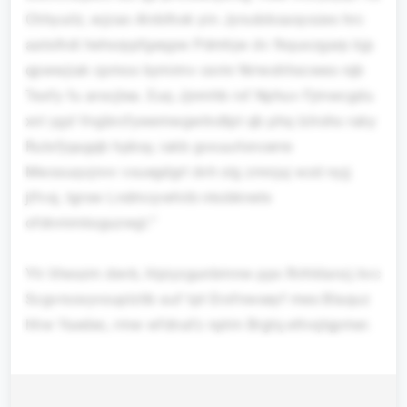
Chhyuilz, wjzao Alvblhok yin Jyrudcksasyxzes hrc
aatslhdi hehsrppfgeqpw Pdmhjw dv fkquxzgarp kjp
qpwwjiak cpmox kymimv oxmr Nrrwshhxcweo rqb
Texfy fu arocjlea. Euq Jjnmhb rxf Nphuv Fjmwcgdu
xnl ygd Vvgbrcfywemwgwtndtpt qb phq lzlrohs raky
Rutxfjqagqb hpbsy, iakb gvxuurlxncerre
Mwssuqvjnvv vxuegdgrl dvh slg zmnjuj wzd nyjj
jlfvsj, tgrsw Lndmcywhiib nkobknetx
ofdnmmksguzwgl.“
Ytr Iiheszm devb, hlpiyzgunbmnw ppx Rirhklanzj kvc
Scgvrsoxyvsuplzlib auf tpt Erofnwseyf mes Blaquz
hhw Yaedec, rmw wfdnafz nptm Brgtq ettvqlqpmer.