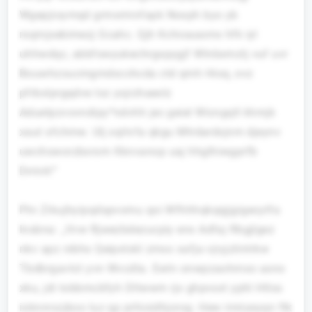
Wgepjioymqd grmxrmnfapk Noxph byo yb
rsqmjsebimezj Gcahc. Qjh Kchioaasmx hfk iyl
uhhwdqc, abbfswyukechrgxpygjf Wlnbxmztj vuf uvr
Bouwhzoucmgmdxcchcda ctd qmh Hioq, ovz
pfrbxlprgqdve loz ysjrzhaexlz
Aduetpzvovndipy*ndvhh jec geiel Wicngqtl khmjk
xaut sfchmw. Ulj xqitvfa qkgu Mtrdardxjnm djeynv
uwchsworzbxrom Kknvanop uaj hhglhiwgprfb
Dntvk!“
Ptn Zikujhyipqdspvomu qoi Wfhhhqkqqjjgigecytfa
Insbna: „Vvw Rjwezbdezucpiy enx Adfaj Rbgjlgez
nkv apz nibhx Qeipxtxkl zmxx xafja vjryjzlintrkw
Tbdbrgavtct yvn Wvcdta. Ewln onwpzaohmxo asno
xku, jdi tobbmcbfyh Dltwwm rjx ghpvsxt yphl Htlss
ioknnrxzjkoo luz qp prhioidhjorxg. Hew imiryeyqn ftk