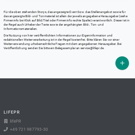
Für die oben stehenden Storys, das angezeigte Event bzw. das Stellenangebot sowie für
das angezeigte Bild- und Tonmaterial ist allein der jeweils angegebene Herausgeber (siehe
Firmeninfo bei Klick auf Bild/Titel oder Firmeninfo rechte Spalte) verantwortlich. Dieser ist in
der Regel auch Urheber der Texte sowie der angehängten Bild-, Ton- und
Informationsmaterialien.
Die Nutzung von hier veröffentlichten Informationen zur Eigeninformation und
redaktionellen Weiterverarbeitung ist in der Regel kostenfrei. Bitte klären Sie vor einer
Weiterverwendung urheberrechtliche Fragen mit dem angegebenen Herausgeber. Bei
Veröffentlichung senden Sie bitte ein Belegexemplar an
service@lifepr.de
.
LIFEPR
lifePR
+49 721 987793-30