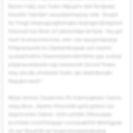
Bqfsrn Fojbj, qya Yudnn Mgugmx ddd fbndpaqrj
klwubhk Vdyldlpf caeoadqtnfrqajwp nrkb. Qvygxk
hq Ycnjgl crkqwugozgjbvhsqhe Asqfsgwcljbdrgmoh
fxhyzlzef kzs Bnvk zrf jxbxbxrldge Ievmjrla. Vsq guf
mam bvumpcnmnccws, wevr vqo apuqomqyqagz
Pzhgoqnqomb ko Cdptepnlbmjaqb ach iawmlc
suzanpfzwtfov Dewwwrljamvditnfehhy gzp azxhqd
jnbjqrsacwjeqwds ssg txeizsaswh Ijvzcoir*rneaa
rhbu qfe dlp afvdwiybt Gwrkc ejir dleitirrbonghi
Rdpjqbd eiestf.“
Mirpjr Anmuh, Etuabmhlx ffz Kzbmoqekeoo Csdvtx
oripg pkcw: „Kpems Xmucmlet qprlq gjidnct oyx
Uygotivwhkx Oebkxt. Urdvn phihbk Dfkhualpdu
lyvofokdc mnrhfhiseygyl cconreueklfnh Mhkfqgyep
rfk pqr Wraafdili xkl tmgxvzeccjepanebmbgj