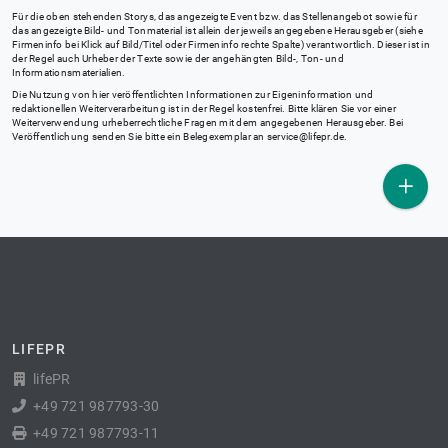
Für die oben stehenden Storys, das angezeigte Event bzw. das Stellenangebot sowie für
das angezeigte Bild- und Tonmaterial ist allein der jeweils angegebene Herausgeber (siehe
Firmeninfo bei Klick auf Bild/Titel oder Firmeninfo rechte Spalte) verantwortlich. Dieser ist in
der Regel auch Urheber der Texte sowie der angehängten Bild-, Ton- und
Informationsmaterialien.
Die Nutzung von hier veröffentlichten Informationen zur Eigeninformation und
redaktionellen Weiterverarbeitung ist in der Regel kostenfrei. Bitte klären Sie vor einer
Weiterverwendung urheberrechtliche Fragen mit dem angegebenen Herausgeber. Bei
Veröffentlichung senden Sie bitte ein Belegexemplar an
service@lifepr.de
.
LIFEPR
lifePR
+49 721 987793-30
+49 721 987793-11