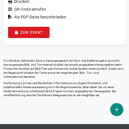
Drucken
QR-Code abrufen
Als PDF-Datei herunterladen
ZUM EVENT
Für die oben stehenden Storys, das angezeigte Event bzw. das Stellenangebot sowie für
das angezeigte Bild- und Tonmaterial ist allein der jeweils angegebene Herausgeber (siehe
Firmeninfo bei Klick auf Bild/Titel oder Firmeninfo rechte Spalte) verantwortlich. Dieser ist in
der Regel auch Urheber der Texte sowie der angehängten Bild-, Ton- und
Informationsmaterialien.
Die Nutzung von hier veröffentlichten Informationen zur Eigeninformation und
redaktionellen Weiterverarbeitung ist in der Regel kostenfrei. Bitte klären Sie vor einer
Weiterverwendung urheberrechtliche Fragen mit dem angegebenen Herausgeber. Bei
Veröffentlichung senden Sie bitte ein Belegexemplar an
service@lifepr.de
.