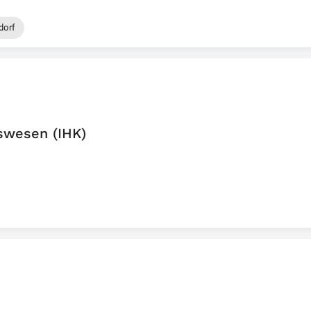
dorf
swesen (IHK)