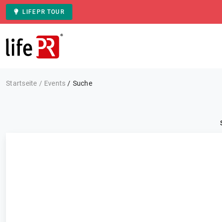
LIFEPR TOUR
Zur Startseite
Startseite
Events
Suche
Kategorie: Alle
Events
FILTERN
14 Ergebnisse
Sortieren nach