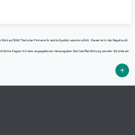
ick auf Bild/Titel oder Firmeninfo rechte Spalte) verantwortlich. Dieser ist in der Regel auch
rrechtliche Fragen mit dem angegebenen Herausgeber. Bei Veröffentlichung senden Sie bitte ein