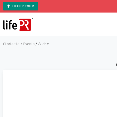
LIFEPR TOUR
Zur Startseite
Startseite
Events
Suche
Kategorie: Alle
Events
FILTERN
0 Ergebnisse
Sortieren nach