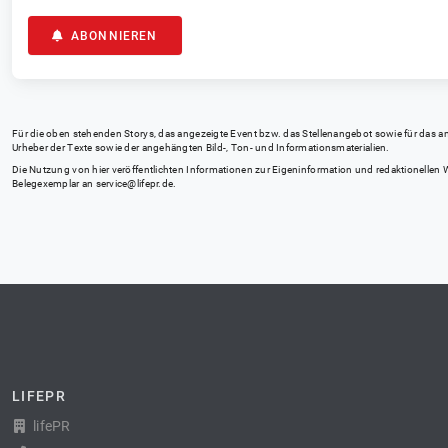
ABONNIEREN
Für die oben stehenden Storys, das angezeigte Event bzw. das Stellenangebot sowie für das angez
Urheber der Texte sowie der angehängten Bild-, Ton- und Informationsmaterialien.
Die Nutzung von hier veröffentlichten Informationen zur Eigeninformation und redaktionellen We
Belegexemplar an
service@lifepr.de
.
LIFEPR
lifePR