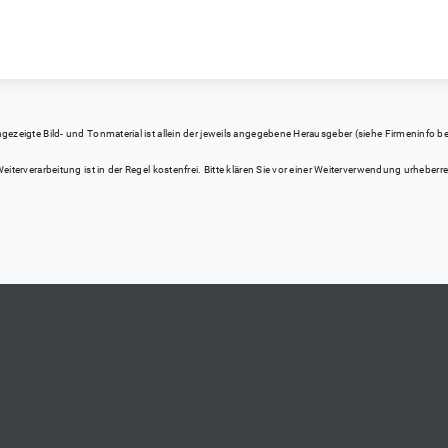
eigte Bild- und Tonmaterial ist allein der jeweils angegebene Herausgeber (siehe Firmeninfo bei Kl
iterverarbeitung ist in der Regel kostenfrei. Bitte klären Sie vor einer Weiterverwendung urhebe