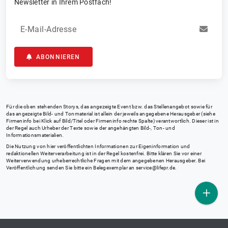
Newsletter in Ihrem Postfach!
E-Mail-Adresse
ABONNIEREN
Für die oben stehenden Storys, das angezeigte Event bzw. das Stellenangebot sowie für
das angezeigte Bild- und Tonmaterial ist allein der jeweils angegebene Herausgeber (siehe
Firmeninfo bei Klick auf Bild/Titel oder Firmeninfo rechte Spalte) verantwortlich. Dieser ist in
der Regel auch Urheber der Texte sowie der angehängten Bild-, Ton- und
Informationsmaterialien.
Die Nutzung von hier veröffentlichten Informationen zur Eigeninformation und
redaktionellen Weiterverarbeitung ist in der Regel kostenfrei. Bitte klären Sie vor einer
Weiterverwendung urheberrechtliche Fragen mit dem angegebenen Herausgeber. Bei
Veröffentlichung senden Sie bitte ein Belegexemplar an
service@lifepr.de
.