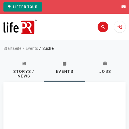
LIFEPR TOUR
Zur Startseite
Startseite
Events
Suche
STORYS /
EVENTS
JOBS
NEWS
Kategorie: Alle
Events
FILTERN
0 Ergebnisse