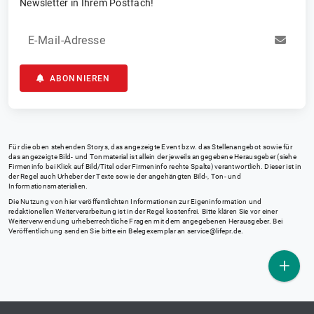
Newsletter in Ihrem Postfach!
E-Mail-Adresse
ABONNIEREN
Für die oben stehenden Storys, das angezeigte Event bzw. das Stellenangebot sowie für
das angezeigte Bild- und Tonmaterial ist allein der jeweils angegebene Herausgeber (siehe
Firmeninfo bei Klick auf Bild/Titel oder Firmeninfo rechte Spalte) verantwortlich. Dieser ist in
der Regel auch Urheber der Texte sowie der angehängten Bild-, Ton- und
Informationsmaterialien.
Die Nutzung von hier veröffentlichten Informationen zur Eigeninformation und
redaktionellen Weiterverarbeitung ist in der Regel kostenfrei. Bitte klären Sie vor einer
Weiterverwendung urheberrechtliche Fragen mit dem angegebenen Herausgeber. Bei
Veröffentlichung senden Sie bitte ein Belegexemplar an
service@lifepr.de
.