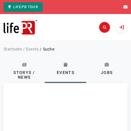
LIFEPR TOUR
Zur Startseite
Startseite
Events
Suche
STORYS /
EVENTS
JOBS
NEWS
Kategorie: Alle
Events
FILTERN
0 Ergebnisse