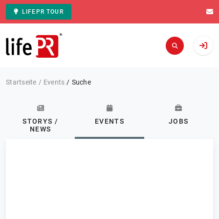
LIFEPR TOUR
Zur Startseite
Startseite
Events
Suche
STORYS /
EVENTS
JOBS
NEWS
Kategorie: Alle
Events
FILTERN
0 Ergebnisse