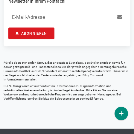
Newsletter in Ihrem Postfach!
E-Mail-Adresse
ABONNIEREN
Für die oben stehenden Storys, das angezeigte Event bzw. das Stellenangebot sowie für
das angezeigte Bild- und Tonmaterial ist allein der jeweils angegebene Herausgeber (siehe
Firmeninfo bei Klick auf Bild/Titel oder Firmeninfo rechte Spalte) verantwortlich. Dieser ist in
der Regel auch Urheber der Texte sowie der angehängten Bild-, Ton- und
Informationsmaterialien.
Die Nutzung von hier veröffentlichten Informationen zur Eigeninformation und
redaktionellen Weiterverarbeitung ist in der Regel kostenfrei. Bitte klären Sie vor einer
Weiterverwendung urheberrechtliche Fragen mit dem angegebenen Herausgeber. Bei
Veröffentlichung senden Sie bitte ein Belegexemplar an
service@lifepr.de
.