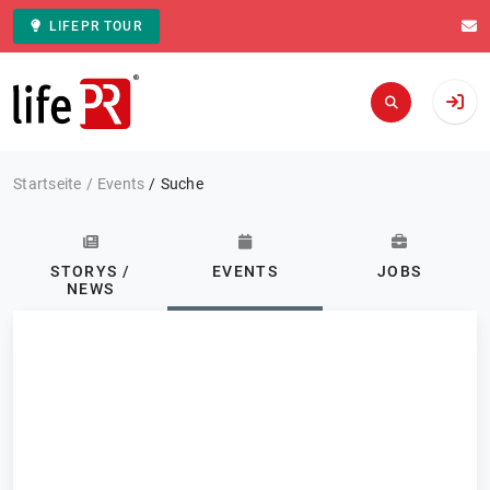
LIFEPR TOUR
Zur Startseite
Startseite
Events
Suche
STORYS /
EVENTS
JOBS
NEWS
Kategorie: Alle
Events
FILTERN
0 Ergebnisse