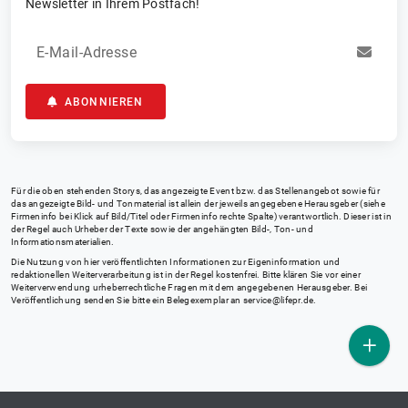
Newsletter in Ihrem Postfach!
E-Mail-Adresse
ABONNIEREN
Für die oben stehenden Storys, das angezeigte Event bzw. das Stellenangebot sowie für
das angezeigte Bild- und Tonmaterial ist allein der jeweils angegebene Herausgeber (siehe
Firmeninfo bei Klick auf Bild/Titel oder Firmeninfo rechte Spalte) verantwortlich. Dieser ist in
der Regel auch Urheber der Texte sowie der angehängten Bild-, Ton- und
Informationsmaterialien.
Die Nutzung von hier veröffentlichten Informationen zur Eigeninformation und
redaktionellen Weiterverarbeitung ist in der Regel kostenfrei. Bitte klären Sie vor einer
Weiterverwendung urheberrechtliche Fragen mit dem angegebenen Herausgeber. Bei
Veröffentlichung senden Sie bitte ein Belegexemplar an
service@lifepr.de
.