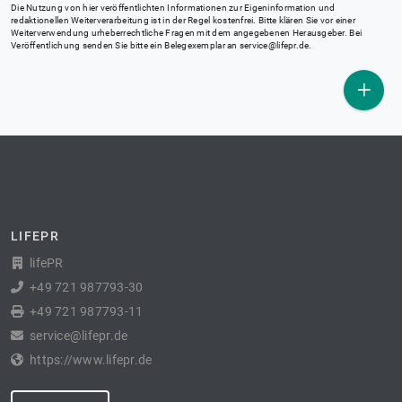
Die Nutzung von hier veröffentlichten Informationen zur Eigeninformation und
redaktionellen Weiterverarbeitung ist in der Regel kostenfrei. Bitte klären Sie vor einer
Weiterverwendung urheberrechtliche Fragen mit dem angegebenen Herausgeber. Bei
Veröffentlichung senden Sie bitte ein Belegexemplar an
service@lifepr.de
.
LIFEPR
lifePR
+49 721 987793-30
+49 721 987793-11
service@lifepr.de
https://www.lifepr.de