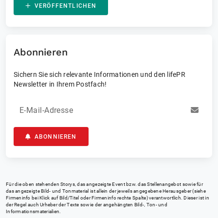
VERÖFFENTLICHEN
Abonnieren
Sichern Sie sich relevante Informationen und den lifePR
Newsletter in Ihrem Postfach!
E-Mail-Adresse
ABONNIEREN
Für die oben stehenden Storys, das angezeigte Event bzw. das Stellenangebot sowie für
das angezeigte Bild- und Tonmaterial ist allein der jeweils angegebene Herausgeber (siehe
Firmeninfo bei Klick auf Bild/Titel oder Firmeninfo rechte Spalte) verantwortlich. Dieser ist in
der Regel auch Urheber der Texte sowie der angehängten Bild-, Ton- und
Informationsmaterialien.