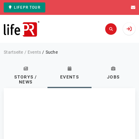
LIFEPR TOUR
Zur Startseite
Startseite
Events
Suche
STORYS /
EVENTS
JOBS
NEWS
Kategorie: Alle
Events
FILTERN
2 Ergebnisse