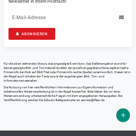
Newsletter in Ihrem Postfach!
E-Mail-Adresse
ABONNIEREN
Für die oben stehenden Storys, das angezeigte Event bzw. das Stellenangebot sowie für
das angezeigte Bild- und Tonmaterial ist allein der jeweils angegebene Herausgeber (siehe
Firmeninfo bei Klick auf Bild/Titel oder Firmeninfo rechte Spalte) verantwortlich. Dieser ist in
der Regel auch Urheber der Texte sowie der angehängten Bild-, Ton- und
Informationsmaterialien.
Die Nutzung von hier veröffentlichten Informationen zur Eigeninformation und
redaktionellen Weiterverarbeitung ist in der Regel kostenfrei. Bitte klären Sie vor einer
Weiterverwendung urheberrechtliche Fragen mit dem angegebenen Herausgeber. Bei
Veröffentlichung senden Sie bitte ein Belegexemplar an
service@lifepr.de
.