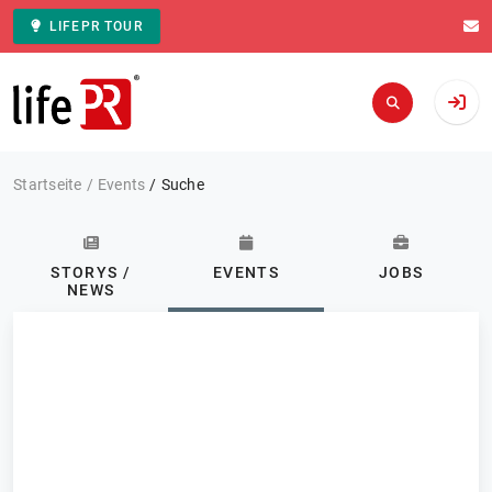
LIFEPR TOUR
Zur Startseite
Startseite
Events
Suche
STORYS /
EVENTS
JOBS
NEWS
Kategorie: Alle
Events
FILTERN
0 Ergebnisse