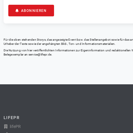
ABONNIEREN
Für die oben stehenden Storys, das angezeigte Event bzw. das Stellenangebot sowie für das angez
Urheber der Texte sowie der angehängten Bild-, Ton- und Informationsmaterialien.
Die Nutzung von hier veröffentlichten Informationen zur Eigeninformation und redaktionellen We
Belegexemplar an
service@lifepr.de
.
LIFEPR
lifePR