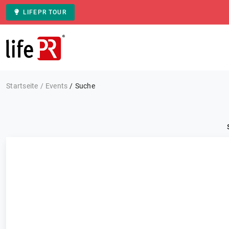
LIFEPR TOUR
Zur Startseite
Startseite
Events
Suche
Kategorie: Alle
Events
FILTERN
0 Ergebnisse
Sortieren nach