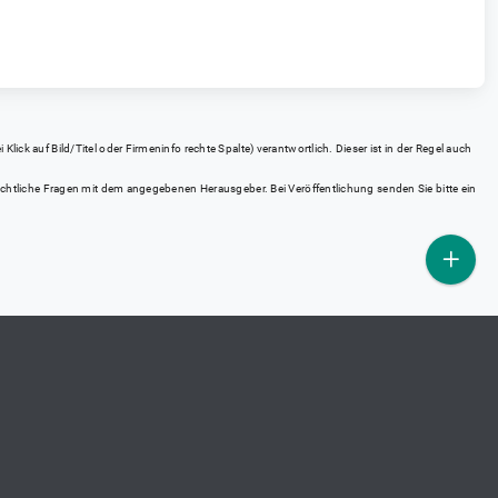
ick auf Bild/Titel oder Firmeninfo rechte Spalte) verantwortlich. Dieser ist in der Regel auch
rrechtliche Fragen mit dem angegebenen Herausgeber. Bei Veröffentlichung senden Sie bitte ein